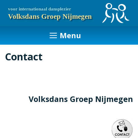
Ga
voor internationaal dansplezier
naar
Volksdans Groep Nijmegen
de
inhoud
Menu
Contact
Volksdans Groep Nijmegen